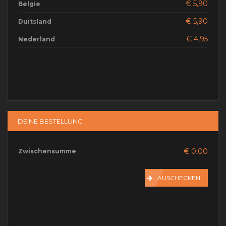
€ 5,90
Belgie
GESAMTMENGE
€ 5,90
Duitsland
€ 4,95
Nederland
DEINE BESTELLUNG
€ 0,00
Zwischensumme
AUSCHECKEN