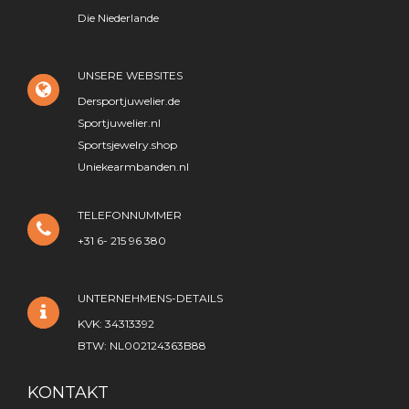
Die Niederlande
UNSERE WEBSITES
Dersportjuwelier.de
Sportjuwelier.nl
Sportsjewelry.shop
Uniekearmbanden.nl
TELEFONNUMMER
+31 6- 215 96 380
UNTERNEHMENS-DETAILS
KVK: 34313392
BTW: NL002124363B88
KONTAKT