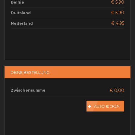
€ 5,90
Belgie
GESAMTMENGE
€ 5,90
Duitsland
€ 4,95
Nederland
DEINE BESTELLUNG
€ 0,00
Zwischensumme
AUSCHECKEN