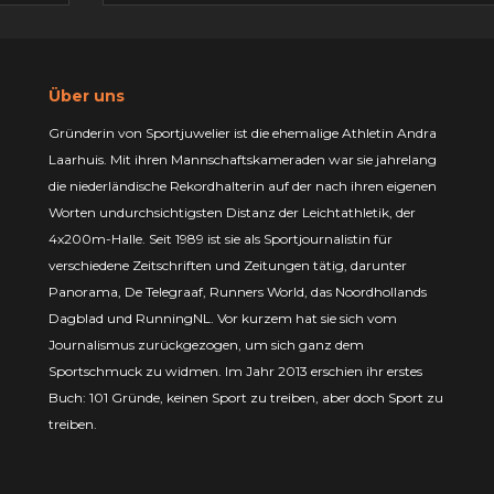
Über uns
Gründerin von Sportjuwelier ist die ehemalige Athletin Andra
Laarhuis. Mit ihren Mannschaftskameraden war sie jahrelang
die niederländische Rekordhalterin auf der nach ihren eigenen
Worten undurchsichtigsten Distanz der Leichtathletik, der
4x200m-Halle. Seit 1989 ist sie als Sportjournalistin für
verschiedene Zeitschriften und Zeitungen tätig, darunter
Panorama, De Telegraaf, Runners World, das Noordhollands
Dagblad und RunningNL. Vor kurzem hat sie sich vom
Journalismus zurückgezogen, um sich ganz dem
Sportschmuck zu widmen. Im Jahr 2013 erschien ihr erstes
Buch: 101 Gründe, keinen Sport zu treiben, aber doch Sport zu
treiben.