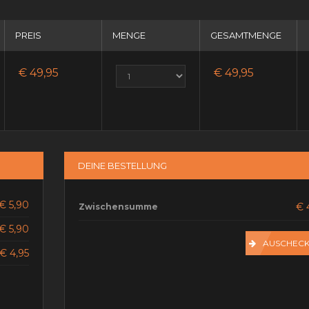
PREIS
MENGE
GESAMTMENGE
€ 49,95
€ 49,95
DEINE BESTELLUNG
€ 5,90
€ 
Zwischensumme
€ 5,90
AUSCHEC
€ 4,95