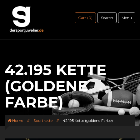
Cart (0)
Search
Menu
42.195 KETTE
(GOLDENE
FARBE)
Home
//
Sportkette
//
42.195 Kette (goldene Farbe)