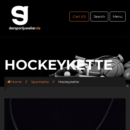
Cart (0)
Search
Menu
HOCKEYKETTE
Home
//
Sportkette
//
Hockeykette