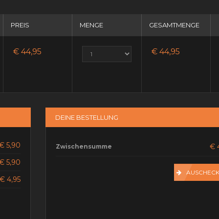
PREIS
MENGE
GESAMTMENGE
€ 44,95
€ 44,95
DEINE BESTELLUNG
€ 5,90
€ 
Zwischensumme
€ 5,90
AUSCHEC
€ 4,95