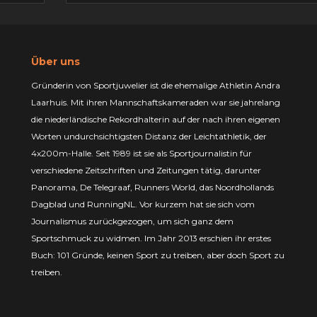
Über uns
Gründerin von Sportjuwelier ist die ehemalige Athletin Andra
Laarhuis. Mit ihren Mannschaftskameraden war sie jahrelang
die niederländische Rekordhalterin auf der nach ihren eigenen
Worten undurchsichtigsten Distanz der Leichtathletik, der
4x200m-Halle. Seit 1989 ist sie als Sportjournalistin für
verschiedene Zeitschriften und Zeitungen tätig, darunter
Panorama, De Telegraaf, Runners World, das Noordhollands
Dagblad und RunningNL. Vor kurzem hat sie sich vom
Journalismus zurückgezogen, um sich ganz dem
Sportschmuck zu widmen. Im Jahr 2013 erschien ihr erstes
Buch: 101 Gründe, keinen Sport zu treiben, aber doch Sport zu
treiben.