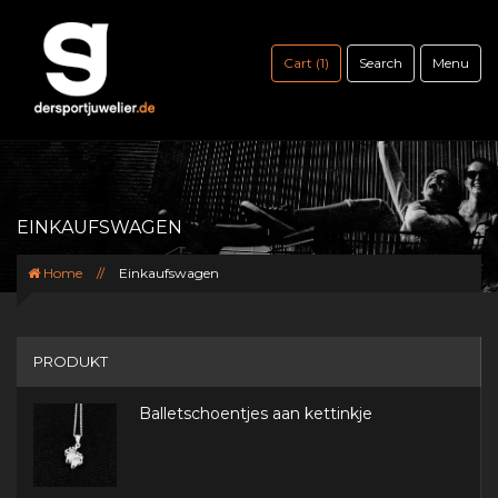
Cart (1)
Search
Menu
EINKAUFSWAGEN
Home
//
Einkaufswagen
PRODUKT
PREIS
Balletschoentjes aan kettinkje
MENGE