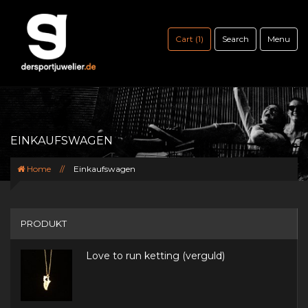
Cart (1)
Search
Menu
EINKAUFSWAGEN
Home
//
Einkaufswagen
PRODUKT
PREIS
Love to run ketting (verguld)
MENGE