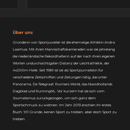
Über uns
Gründerin von Sportjuwelier ist die ehemalige Athletin Andra
Laarhuis. Mit ihren Mannschaftskameraden war sie jahrelang
die niederländische Rekordhalterin auf der nach ihren eigenen
Worten undurchsichtigsten Distanz der Leichtathletik, der
4x200m-Halle. Seit 1989 ist sie als Sportjournalistin für
verschiedene Zeitschriften und Zeitungen tätig, darunter
Panorama, De Telegraaf, Runners World, das Noordhollands
Dagblad und RunningNL. Vor kurzem hat sie sich vom
Journalismus zurückgezogen, um sich ganz dem
Sportschmuck zu widmen. Im Jahr 2013 erschien ihr erstes
Buch: 101 Gründe, keinen Sport zu treiben, aber doch Sport zu
treiben.