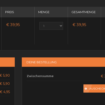
PREIS
MENGE
GESAMTMENGE
€ 39,95
€ 39,95
DEINE BESTELLUNG
€ 5,90
€ 
Zwischensumme
€ 5,90
AUSCHEC
€ 4,95